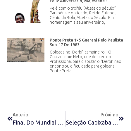
Feliz Aniversário, Majestade !
Pelé com o troféu “Atleta do século”
Parabéns e obrigado, Rei do Futebol,
Gênio da Bola, Atleta do Século! Em
homenagem a seu aniversário,
Ponte Preta 1×5 Guarani Pelo Paulista
Sub-17 De 1983
Goleada no ‘Derbi” campineiro O
Guarani com Neto, que desceu do
Profissional para disputar o “Derbi” não
encontrou dificuldade para golear a
Ponte Preta
Anterior
Próximo
Final Do Mundial De Clubes Sub-17 De 2015
Seleção Capixaba Sub-20 De 1982