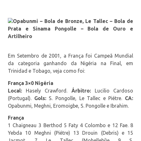
Opabunmi – Bola de Bronze, Le Tallec – Bola de
Prata e Sinama Pongolle – Bola de Ouro e
Artilheiro
Em Setembro de 2001, a França foi Campeã Mundial
da categoria ganhando da Nigéria na Final, em
Trinidad e Tobago, veja como foi:
França 3×0 Nigéria
Local:
Hasely Crawford.
Árbitro:
Lucilio Cardoso
(Portugal).
Gols:
S. Pongolle, Le Tallec e Piétre.
CA:
Opabunmi, Meghni, Eromoigbe, S. Pongolle e Ibrahim.
França
1 Chaigneau 3 Berthod 5 Faty 4 Colombo e 12 Fae. 8
Yebda 10 Meghni (Piétre) 13 Drouin (Debris) e 15
Jacmot. 7 Le Tallec (Mohellebi)e 9 S.