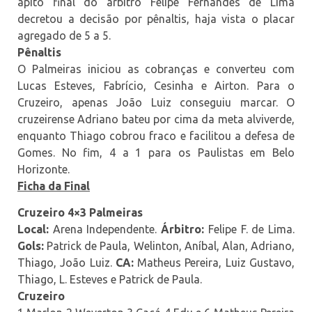
apito final do árbitro Felipe Fernandes de Lima
decretou a decisão por pênaltis, haja vista o placar
agregado de 5 a 5.
Pênaltis
O Palmeiras iniciou as cobranças e converteu com
Lucas Esteves, Fabrício, Cesinha e Airton. Para o
Cruzeiro, apenas João Luiz conseguiu marcar. O
cruzeirense Adriano bateu por cima da meta alviverde,
enquanto Thiago cobrou fraco e facilitou a defesa de
Gomes. No fim, 4 a 1 para os Paulistas em Belo
Horizonte.
Ficha da Final
Cruzeiro 4×3 Palmeiras
Local:
Arena Independente.
Árbitro:
Felipe F. de Lima.
Gols:
Patrick de Paula, Welinton, Aníbal, Alan, Adriano,
Thiago, João Luiz.
CA:
Matheus Pereira, Luiz Gustavo,
Thiago, L. Esteves e Patrick de Paula.
Cruzeiro