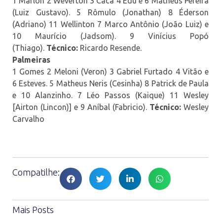
1 Marlon 2 Weverton 3 Cacá 4 Edu e 6 Matheus Pereira
(Luiz Gustavo). 5 Rômulo (Jonathan) 8 Éderson
(Adriano) 11 Wellinton 7 Marco Antônio (João Luiz) e
10 Maurício (Jadsom). 9 Vinícius Popó
(Thiago).
Técnico:
Ricardo Resende.
Palmeiras
1 Gomes 2 Meloni (Veron) 3 Gabriel Furtado 4 Vitão e
6 Esteves. 5 Matheus Neris (Cesinha) 8 Patrick de Paula
e 10 Alanzinho. 7 Léo Passos (Kaique) 11 Wesley
[Airton (Lincon)] e 9 Aníbal (Fabricio).
Técnico:
Wesley
Carvalho
Compatilhe:
Mais Posts