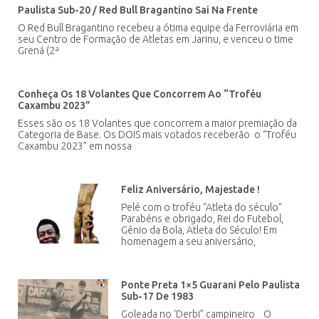
Paulista Sub-20 / Red Bull Bragantino Sai Na Frente
O Red Bull Bragantino recebeu a ótima equipe da Ferroviária em
seu Centro de Formação de Atletas em Jarinu, e venceu o time
Grená (2ª
Conheça Os 18 Volantes Que Concorrem Ao “Troféu
Caxambu 2023”
Esses são os 18 Volantes que concorrem a maior premiação da
Categoria de Base. Os DOIS mais votados receberão o “Troféu
Caxambu 2023” em nossa
Feliz Aniversário, Majestade !
Pelé com o troféu “Atleta do século”
Parabéns e obrigado, Rei do Futebol,
Gênio da Bola, Atleta do Século! Em
homenagem a seu aniversário,
Ponte Preta 1×5 Guarani Pelo Paulista
Sub-17 De 1983
Goleada no ‘Derbi” campineiro O