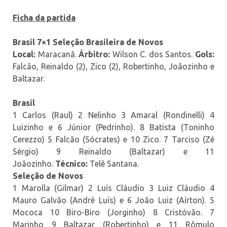
Ficha da partida
Brasil 7×1 Seleção Brasileira de Novos
Local:
Maracanã.
Árbitro:
Wilson C. dos Santos.
Gols:
Falcão, Reinaldo (2), Zico (2), Robertinho, Joãozinho e
Baltazar.
Brasil
1 Carlos (Raul) 2 Nelinho 3 Amaral (Rondinelli) 4
Luizinho e 6 Júnior (Pedrinho). 8 Batista (Toninho
Cerezzo) 5 Falcão (Sócrates) e 10 Zico. 7 Tarciso (Zé
Sérgio) 9 Reinaldo (Baltazar) e 11
Joãozinho.
Técnico:
Telê Santana.
Seleção de Novos
1 Marolla (Gilmar) 2 Luís Cláudio 3 Luiz Cláudio 4
Mauro Galvão (André Luís) e 6 João Luiz (Aírton). 5
Mococa 10 Biro-Biro (Jorginho) 8 Cristóvão. 7
Marinho 9 Baltazar (Robertinho) e 11 Rômulo