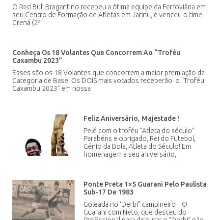
O Red Bull Bragantino recebeu a ótima equipe da Ferroviária em
seu Centro de Formação de Atletas em Jarinu, e venceu o time
Grená (2ª
Conheça Os 18 Volantes Que Concorrem Ao “Troféu
Caxambu 2023”
Esses são os 18 Volantes que concorrem a maior premiação da
Categoria de Base. Os DOIS mais votados receberão o “Troféu
Caxambu 2023” em nossa
Feliz Aniversário, Majestade !
Pelé com o troféu “Atleta do século”
Parabéns e obrigado, Rei do Futebol,
Gênio da Bola, Atleta do Século! Em
homenagem a seu aniversário,
Ponte Preta 1×5 Guarani Pelo Paulista
Sub-17 De 1983
Goleada no ‘Derbi” campineiro O
Guarani com Neto, que desceu do