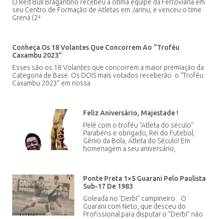
O Red Bull Bragantino recebeu a ótima equipe da Ferroviária em
seu Centro de Formação de Atletas em Jarinu, e venceu o time
Grená (2ª
Conheça Os 18 Volantes Que Concorrem Ao “Troféu
Caxambu 2023”
Esses são os 18 Volantes que concorrem a maior premiação da
Categoria de Base. Os DOIS mais votados receberão o “Troféu
Caxambu 2023” em nossa
Feliz Aniversário, Majestade !
Pelé com o troféu “Atleta do século”
Parabéns e obrigado, Rei do Futebol,
Gênio da Bola, Atleta do Século! Em
homenagem a seu aniversário,
Ponte Preta 1×5 Guarani Pelo Paulista
Sub-17 De 1983
Goleada no ‘Derbi” campineiro O
Guarani com Neto, que desceu do
Profissional para disputar o “Derbi” não