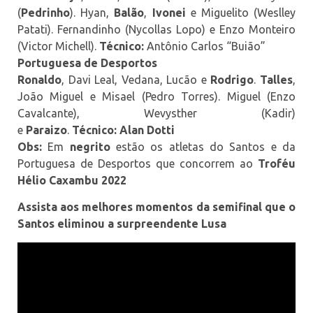
(
Pedrinho
). Hyan,
Balão
,
Ivonei
e Miguelito (Weslley
Patati). Fernandinho (Nycollas Lopo) e Enzo Monteiro
(Victor Michell).
Técnico:
Antônio Carlos “Buião”
Portuguesa de Desportos
Ronaldo
, Davi Leal, Vedana, Lucão e
Rodrigo
.
Talles
,
João Miguel e Misael (Pedro Torres). Miguel (Enzo
Cavalcante), Wevysther (Kadir)
e
Paraizo
.
Técnico:
Alan Dotti
Obs:
Em
negrito
estão os atletas do Santos e da
Portuguesa de Desportos que concorrem ao
Troféu
Hélio Caxambu 2022
Assista aos melhores momentos da semifinal que o
Santos eliminou a surpreendente Lusa