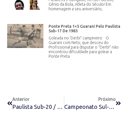
Gênio da Bola, Atleta do Século! Em
homenagem a seu aniversário,
Ponte Preta 1×5 Guarani Pelo Paulista
Sub-17 De 1983
Goleada no ‘Derbi” campineiro O
Guarani com Neto, que desceu do
Profissional para disputar o “Derbi” não
encontrou dificuldade para golear a
Ponte Preta
Anterior
Próximo
Paulista Sub-20 / 1ª Jogo Da Semifinal São Paulo 1×4 Corinthians
Campeonato Sul-Americano Sub-20 De 2009 – Walter O Artilheiro