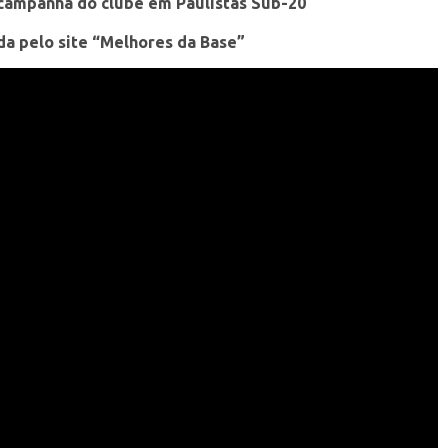
campanha do clube em Paulistas Sub-20
a pelo site “Melhores da Base”