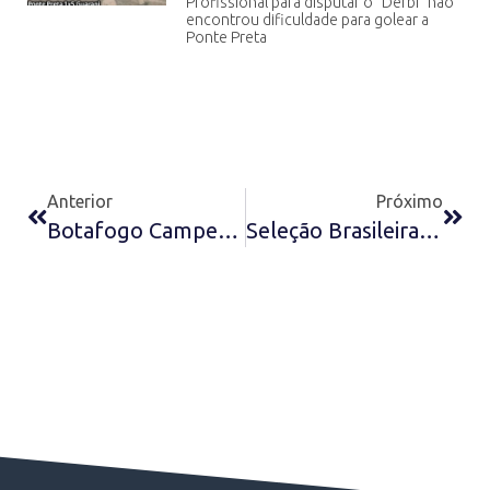
Profissional para disputar o “Derbi” não
encontrou dificuldade para golear a
Ponte Preta
Anterior
Próximo
Botafogo Campeão Carioca ‘Juniores’ De 1978
Seleção Brasileira Juvenil (Sub-20) De 1977