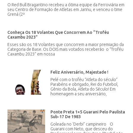
O Red Bull Bragantino recebeu a ótima equipe da Ferroviária em
seu Centro de Formação de Atletas em Jarinu, e venceu o time
Grená (2ª
Conheça Os 18 Volantes Que Concorrem Ao “Troféu
Caxambu 2023”
Esses são os 18 Volantes que concorrem a maior premiação da
Categoria de Base. Os DOIS mais votados receberão o “Troféu
Caxambu 2023” em nossa
Feliz Aniversário, Majestade !
Pelé com o troféu “Atleta do século”
Parabéns e obrigado, Rei do Futebol,
Gênio da Bola, Atleta do Século! Em
homenagem a seu aniversário,
Ponte Preta 1×5 Guarani Pelo Paulista
Sub-17 De 1983
Goleada no ‘Derbi” campineiro O
Guarani com Neto, que desceu do