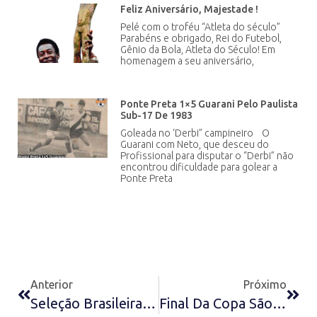
Feliz Aniversário, Majestade !
Pelé com o troféu “Atleta do século”
Parabéns e obrigado, Rei do Futebol,
Gênio da Bola, Atleta do Século! Em
homenagem a seu aniversário,
Ponte Preta 1×5 Guarani Pelo Paulista
Sub-17 De 1983
Goleada no ‘Derbi” campineiro O
Guarani com Neto, que desceu do
Profissional para disputar o “Derbi” não
encontrou dificuldade para golear a
Ponte Preta
Anterior
Próximo
Seleção Brasileira Pré Olímpica De 1971
Final Da Copa São Paulo De 1992