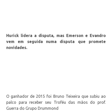
Hurick lidera a disputa, mas Emerson e Evandro
vem em seguida numa disputa que promete
novidades.
O ganhador de 2015 foi Bruno Teixeira que subiu ao
palco para receber seu Troféu das mãos do prof.
Guerra do Grupo Drummond
Esses são os parceiros, que viabilizam todas as ações
do nosso portal