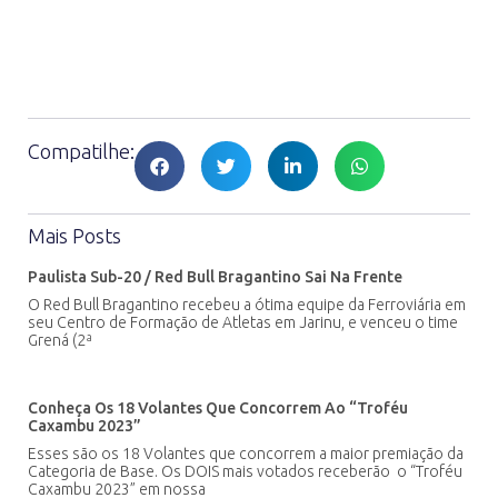
Compatilhe:
Mais Posts
Paulista Sub-20 / Red Bull Bragantino Sai Na Frente
O Red Bull Bragantino recebeu a ótima equipe da Ferroviária em
seu Centro de Formação de Atletas em Jarinu, e venceu o time
Grená (2ª
Conheça Os 18 Volantes Que Concorrem Ao “Troféu
Caxambu 2023”
Esses são os 18 Volantes que concorrem a maior premiação da
Categoria de Base. Os DOIS mais votados receberão o “Troféu
Caxambu 2023” em nossa
Feliz Aniversário, Majestade !
Pelé com o troféu “Atleta do século”
Parabéns e obrigado, Rei do Futebol,
Gênio da Bola, Atleta do Século! Em
homenagem a seu aniversário,