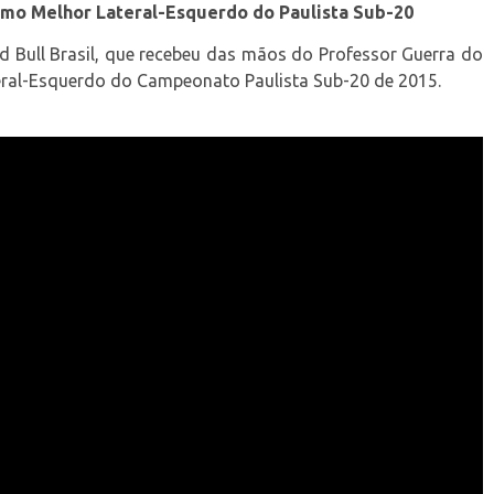
omo Melhor Lateral-Esquerdo do Paulista Sub-20
 Bull Brasil, que recebeu das mãos do Professor Guerra do
eral-Esquerdo do Campeonato Paulista Sub-20 de 2015.