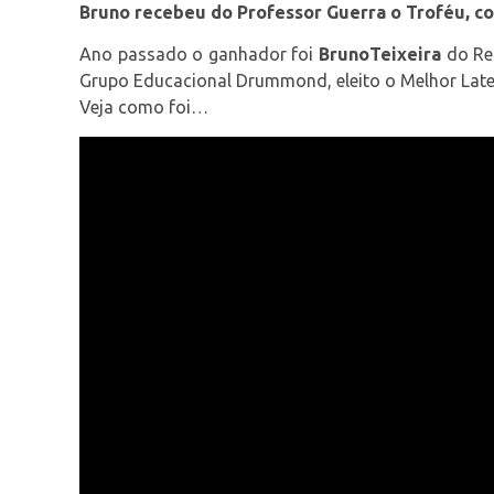
Bruno recebeu do Professor Guerra o Troféu, c
Ano passado o ganhador foi
BrunoTeixeira
do Red
Grupo Educacional Drummond, eleito o Melhor Lat
Veja como foi…